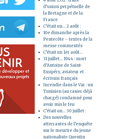
4 août 1532 : traité
d’union perpétuelle de
la Bretagne et de la
France
C’était un… 2 août :
10e dimanche après la
Pentecôte – textes de la
messe commentés
C’était un 1er août…
31 juillet… 1944 : mort
d’Antoine de Saint-
Exupéry, aviateur et
écrivain français
Incendie dans le Var : un
Tunisien (au casier déjà
chargé) condamné pour
avoir mis le feu
C’était un… 30 juillet :
Des nouvelles
atterrantes de l’enquête
sur le meurtre du jeune
nationaliste Quentin