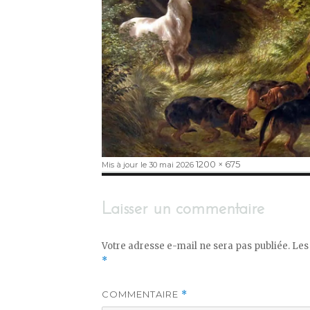
Publié
Taille
1200 × 675
Mis à jour le 30 mai 2026
le
réelle
Laisser un commentaire
Votre adresse e-mail ne sera pas publiée.
Les
*
COMMENTAIRE
*