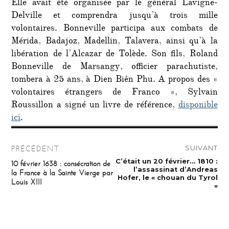
Elle avait été organisée par le général Lavigne-
Delville et comprendra jusqu’à trois mille
volontaires. Bonneville participa aux combats de
Mérida, Badajoz, Madellin, Talavera, ainsi qu’à la
libération de l’Alcazar de Tolède. Son fils, Roland
Bonneville de Marsangy, officier parachutiste,
tombera à 25 ans, à Dien Biên Phu. A propos des «
volontaires étrangers de Franco », Sylvain
Roussillon a signé un livre de référence,
disponible
ici
.
Navigation
SUIVANT
PRÉCÉDENT
de
Publication
C’était un 20 février… 1810 :
Publication
10 février 1638 : consécration de
suivante :
précédente :
l’assassinat d’Andreas
la France à la Sainte Vierge par
l’article
Hofer, le « chouan du Tyrol
Louis XIII
»