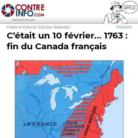
Contre-Info
Publié
Auteur
Catégorie
Histoire
Publié le 10 février 2025
par Rédaction
le
C’était un 10 février… 1763 :
fin du Canada français