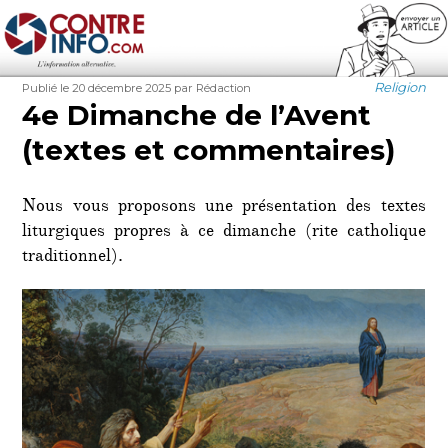
Contre-Info
Publié
Auteur
Catégories
Religion
Publié le 20 décembre 2025
par Rédaction
le
4e Dimanche de l’Avent
(textes et commentaires)
Nous vous proposons une présentation des textes
liturgiques propres à ce dimanche (rite catholique
traditionnel).