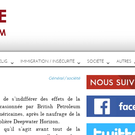
LIG.
IMMIGRATION / INSÉCURITÉ
SOCIÉTÉ
AUTRES
Catégories
Général / société
 de s’indifférer des effets de la
ccasionnée par British Petroleum
méricaines, après le naufrage de la
olière Deepwater Horizon.
 qu’il s’agit avant tout de la