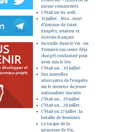
Pentecôte – textes de la
messe commentés
C’était un 1er août…
31 juillet… 1944 : mort
d’Antoine de Saint-
Exupéry, aviateur et
écrivain français
Incendie dans le Var : un
Tunisien (au casier déjà
chargé) condamné pour
avoir mis le feu
C’était un… 30 juillet :
Des nouvelles
atterrantes de l’enquête
sur le meurtre du jeune
nationaliste Quentin
C’était un… 29 juillet
C’était un… 28 juillet :
C’était un 27 juillet : la
bataille de Bouvines
Le torque de la
princesse de Vix,