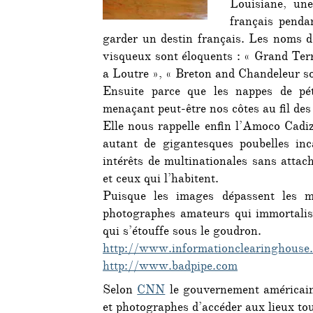
Louisiane, une
français penda
garder un destin français. Les noms de
visqueux sont éloquents : « Grand Terr
a Loutre », « Breton and Chandeleur so
Ensuite parce que les nappes de pétr
menaçant peut-être nos côtes au fil des
Elle nous rappelle enfin l’Amoco Cadiz,
autant de gigantesques poubelles inca
intérêts de multinationales sans attach
et ceux qui l’habitent.
Puisque les images dépassent les m
photographes amateurs qui immortalise
qui s’étouffe sous le goudron.
http://www.informationclearinghouse.
http://www.badpipe.com
Selon
CNN
le gouvernement américain
et photographes d’accéder aux lieux tou