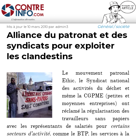
Contre-Info
Publié
Auteur
Catégories
Général / société
Mis à jour le 10 mars 2010
par admin3
le
Alliance du patronat et des
syndicats pour exploiter
les clandestins
Le mouvement patronal
Ethic, le Syndicat national
des activités du déchet et
même la CGPME (petites et
moyennes entreprises) ont
réclamé la régularisation des
travailleurs sans papiers
avec les représentants de salariés pour
certains
secteurs d’activité
, comme le BTP, les services à la