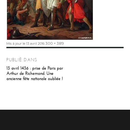
Publié
Taille
300 × 389
Mis à jour le 13 avril 2016
le
réelle
Navigation
PUBLIÉ DANS
de
13 avril 1436 : prise de Paris par
Arthur de Richemond. Une
l’article
ancienne fête nationale oubliée !