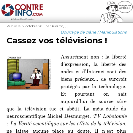
Contre-Info
Publié
Auteur
Étiquettes
,
,
,
Publié le 17 octobre 2011
par Pierrot
le
Catégories
Bourrage de crâne / Manipulations
Cassez vos télévisions !
Assurément non : la liberté
d’expression, la liberté des
ondes et d’Internet sont des
biens précieux… de surcroît
protégés par la technologie.
Et pourtant on sait
aujourd’hui de source sûre
que la télévision tue et abêtit. La méta-étude du
neuroscientifique Michel Desmurget,
TV Lobotomie
: La Vérité scientifique sur les effets de la télévision
,
ne laisse aucune place au doute. Il n’est plus