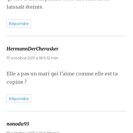
laissait éteinte.
Répondre
HermannDerCherusker
dit :
17 octobre 2011 à 18 h 12 min
Elle a pas un mari qui l’aime comme elle est ta
copine ?
Répondre
nonodu93
dit :
17 octobre 2011 à 18 h 58 min