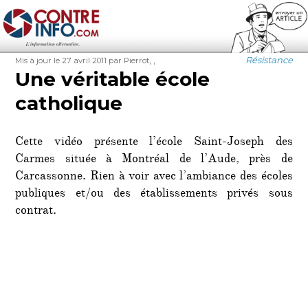
Contre-Info
Publié
Auteur
Étiquettes
Catégories
,
,
Résistance
Mis à jour le 27 avril 2011
par Pierrot
le
Une véritable école
catholique
Cette vidéo présente l’école Saint-Joseph des
Carmes située à Montréal de l’Aude, près de
Carcassonne. Rien à voir avec l’ambiance des écoles
publiques et/ou des établissements privés sous
contrat.