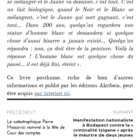
se mélanger et le Jaune va dominer, c’est tout. C’est
un fait biologique, quand le Noir et le Blanc se
mélangent, c’est le Jaune qui sort gagnant, c’est
tout… Dans 200 ans, quelqu’un regardera une
statue d’homme blanc et demandera si quelque
chose d’aussi bizarre a jamais existé… Quelqu’un
répondra : non, ça doit être de la peinture. Voilà la
réponse ! L’homme blanc est quelque chose du
passé… il est déjà fini, éteint
».
Ce livre posthume, riche de bien d’autres
informations et publié par les éditions Akribeia, peut
être acquis
par internet ici
.
Navigation
SUIVANT
PRÉCÉDENT
de
Publication
Manifestation nationaliste
Publication
Le catastrophique Pierre
suivante :
précédente :
à Budapest contre la «
Moscovici nommé à la tête de
l’article
criminalité tzigane » après
Cour des comptes
le meurtre de deux jeunes