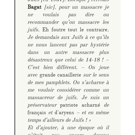
Juifs [en 1937]. Lorsque j’écrivais
Bagat
[sic]
,
pour un massacre je
ne voulais pas dire ou
recommander qu’on massacre les
juifs.
Eh foutre tout le contraire
.
Je demandais aux Juifs à ce qu’ils
ne nous lancent pas par hystérie
dans un autre massacre plus
désastreux que celui de 14-18 ! –
C’est bien différent. – On joue
avec
grande canaillerie
sur le sens
de mes pamphlets. On s’acharne à
me vouloir considérer comme un
massacreur de juifs. Je suis un
préservateur
patriote acharné
de
français
et
d’aryens
– et en même
temps d’ailleurs de Juifs ! »
Et d’ajouter, à une époque où il