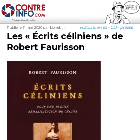
Contre-Info
Publié
Auteur
Étiquettes
Catégories
,
,
,
Histoire
,
livres - CD - presse
Publié le 31 mai 2020
par Lionel
le
Les « Écrits céliniens » de
Robert Faurisson